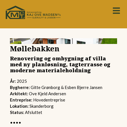
Møllebakken
Renovering og ombygning af villa
med ny planløsning, tagterrasse og
moderne materialeholdning
År:
2025
Bygherre:
Gitte Grønborg & Esben Bjerre Jansen
Arkitekt:
Ove Kjeld Andersen
Entreprise:
Hovedentreprise
Lokation:
Skanderborg
Status:
Afsluttet
••••