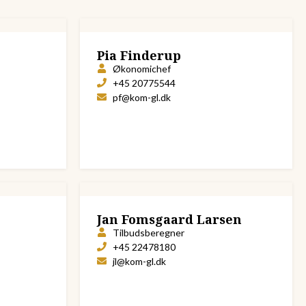
Pia Finderup
Økonomichef
+45 20775544
pf@kom-gl.dk
Jan Fomsgaard Larsen
Tilbudsberegner
+45 22478180
jl@kom-gl.dk