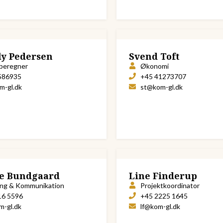
ly Pedersen
Svend Toft
beregner
Økonomi
586935
+45 41273707
m-gl.dk
st@kom-gl.dk
e Bundgaard
Line Finderup
ing & Kommunikation
Projektkoordinator
16 5596
+45 2225 1645
m-gl.dk
lf@kom-gl.dk