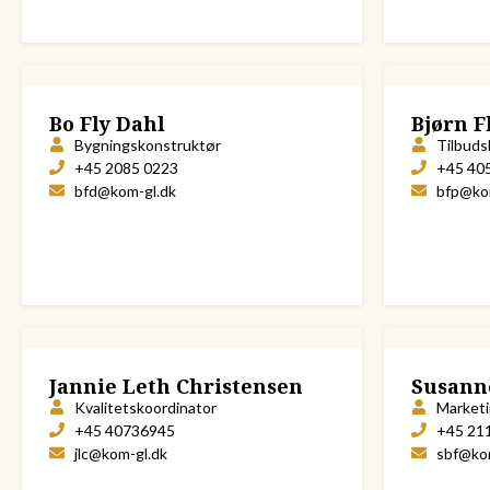
Bo Fly Dahl
Bjørn F
Bygningskonstruktør
Tilbuds
+45 2085 0223
+45 40
bfd@kom-gl.dk
bfp@ko
Jannie Leth Christensen
Susann
Kvalitetskoordinator
Market
+45 40736945
+45 21
jlc@kom-gl.dk
sbf@ko