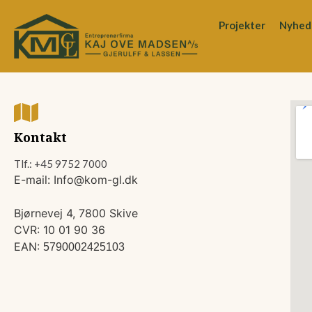
Projekter
Nyhed
Kontakt
Tlf.: +45 9752 7000
E-mail: Info@kom-gl.dk
Bjørnevej 4, 7800 Skive
CVR: 10 01 90 36
EAN:
5790002425103