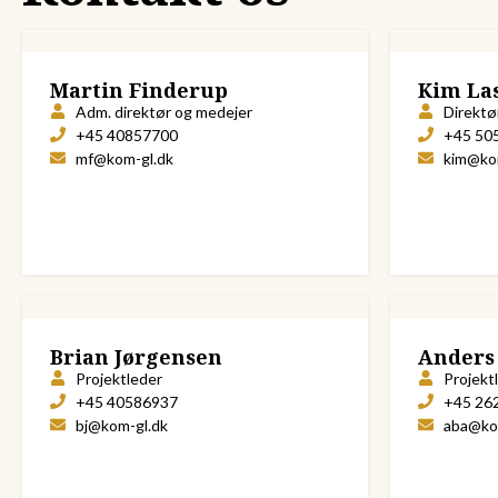
Martin Finderup
Kim La
Adm. direktør og medejer
Direktø
+45 40857700
+45 50
mf@kom-gl.dk
kim@ko
Brian Jørgensen
Anders
Projektleder
Projekt
+45 40586937
+45 26
bj@kom-gl.dk
aba@ko