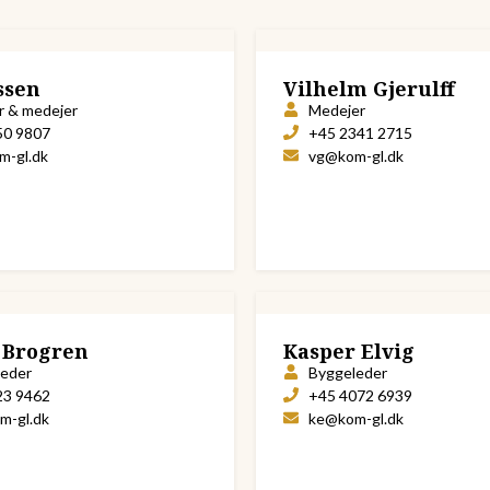
ssen
Vilhelm Gjerulff
r & medejer
Medejer
50 9807
+45 2341 2715
m-gl.dk
vg@kom-gl.dk
 Brogren
Kasper Elvig
leder
Byggeleder
23 9462
+45 4072 6939
m-gl.dk
ke@kom-gl.dk