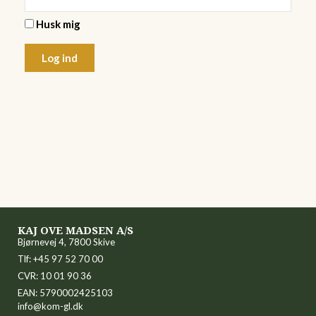
Husk mig
Log ind
KAJ OVE MADSEN A/S
Bjørnevej 4, 7800 Skive
Tlf: +45 97 52 70 00
CVR: 10 01 90 36
EAN: 5790002425103
info@kom-gl.dk