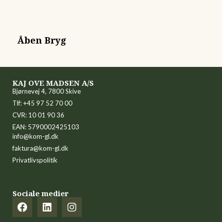
Åben Bryg
KAJ OVE MADSEN A/S
Bjørnevej 4, 7800 Skive
Tlf: +45 97 52 70 00
CVR: 10 01 90 36
EAN: 5790002425103
info@kom-gl.dk
faktura@kom-gl.dk
Privatlivspolitik
Sociale medier