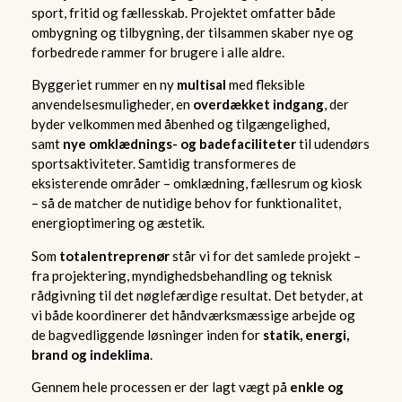
sport, fritid og fællesskab. Projektet omfatter både
ombygning og tilbygning, der tilsammen skaber nye og
forbedrede rammer for brugere i alle aldre.
Byggeriet rummer en ny
multisal
med fleksible
anvendelsesmuligheder, en
overdækket indgang
, der
byder velkommen med åbenhed og tilgængelighed,
samt
nye omklædnings- og badefaciliteter
til udendørs
sportsaktiviteter. Samtidig transformeres de
eksisterende områder – omklædning, fællesrum og kiosk
– så de matcher de nutidige behov for funktionalitet,
energioptimering og æstetik.
Som
totalentreprenør
står vi for det samlede projekt –
fra projektering, myndighedsbehandling og teknisk
rådgivning til det nøglefærdige resultat. Det betyder, at
vi både koordinerer det håndværksmæssige arbejde og
de bagvedliggende løsninger inden for
statik, energi,
brand og indeklima
.
Gennem hele processen er der lagt vægt på
enkle og