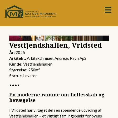
Vestfjendshallen, Vridsted
År:
2025
Arkitekt:
Arkitektfirmaet Andreas Ravn ApS
Kunde:
Vestfjendshallen
2
Størrelse:
250m
Status:
Leveret
••••
En moderne ramme om fællesskab og
bevægelse
I Vridsted har vi taget del i en spændende udvikling af
Vestfjendshallen – et vigtigt samlingspunkt for byens