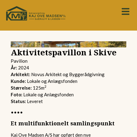
Aktivitetspavillon i Skive
Pavilion
År:
2024
Arkitekt:
Novus Arkitekt og Byggerådgivning
Kunde:
Lokale og Anlægsfonden
2
Størrelse:
125m
Foto:
Lokale og Anlægsfonden
Status:
Leveret
••••
Et multifunktionelt samlingspunkt
Kaj Ove Madsen A/S har opført den nye