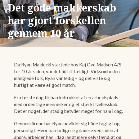
Det gode makkerskab
har gjort forskellen
gennem 10 år
Da Ryan Majdecki startede hos Kaj Ove Madsen A/S
for 10 år siden, var det lidt tilfældigt. Virksomheden
manglede folk, Ryan var ledig – og det viste sig
hurtigt at være et godt match.
Fra første dag fik han indtrykket af en arbejdsplads
med ordentlige mennesker og et stærkt fællesskab.
Det er noget, der stadig betyder meget for ham i dag.
Gennem årene har Ryan udviklet sig både fagligt og
personligt. Hvor han tidligere gik mere ved siden af
andre, arbejder han i dag langt mere selvstændigt og