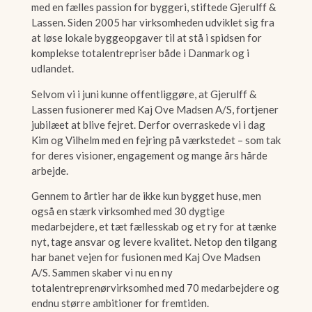
med en fælles passion for byggeri, stiftede Gjerulff &
Lassen. Siden 2005 har virksomheden udviklet sig fra
at løse lokale byggeopgaver til at stå i spidsen for
komplekse totalentrepriser både i Danmark og i
udlandet.
Selvom vi i juni kunne offentliggøre, at Gjerulff &
Lassen fusionerer med Kaj Ove Madsen A/S, fortjener
jubilæet at blive fejret. Derfor overraskede vi i dag
Kim og Vilhelm med en fejring på værkstedet – som tak
for deres visioner, engagement og mange års hårde
arbejde.
Gennem to årtier har de ikke kun bygget huse, men
også en stærk virksomhed med 30 dygtige
medarbejdere, et tæt fællesskab og et ry for at tænke
nyt, tage ansvar og levere kvalitet. Netop den tilgang
har banet vejen for fusionen med Kaj Ove Madsen
A/S. Sammen skaber vi nu en ny
totalentreprenørvirksomhed med 70 medarbejdere og
endnu større ambitioner for fremtiden.